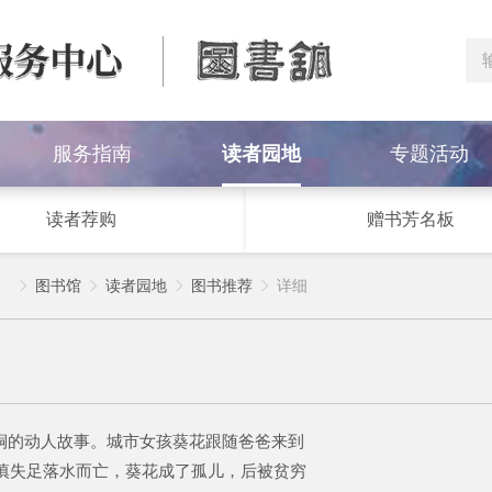
服务指南
读者园地
专题活动
读者荐购
赠书芳名板
）
图书馆
读者园地
图书推荐
详细




铜的动人故事。城市女孩葵花跟随爸爸来到
不慎失足落水而亡，葵花成了孤儿，后被贫穷