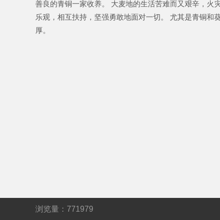
善良的青铜一家收养。 大麦地的生活苦难而又艰辛，火
乐观，相互扶持，坚强勇敢地面对一切。 尤其是青铜和
厚。
浏览量：
771979