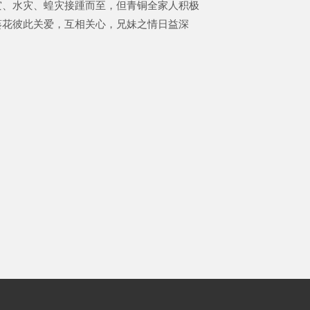
灾、水灾、蝗灾接踵而至，但青铜全家人积极
葵花彼此关爱，互相关心，兄妹之情日益深