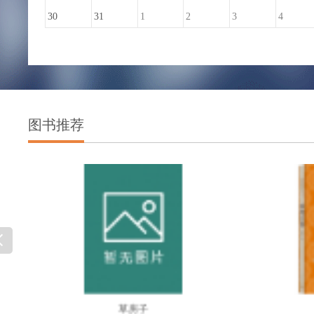
30
31
1
2
3
4
图书推荐

rom
神奇校车：海底探险