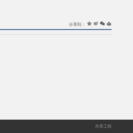




分享到：
共享工程