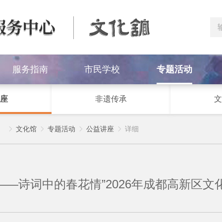
服务指南
市民学校
专题活动
座
非遗传承
文
）
文化馆
专题活动
公益讲座
详细




花开——诗词中的春花情”2026年成都高新