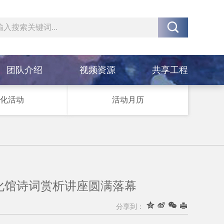

团队介绍
视频资源
共享工程
化活动
活动月历
区文化馆诗词赏析讲座圆满落幕




分享到：